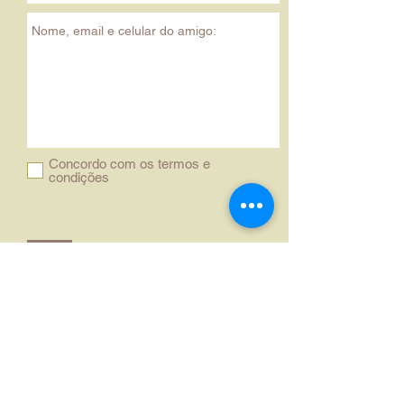
Concordo com os termos e
condições
Enviar
www.icjuris.com
contato@icjuris.com
|
(11) 98363-3383
CNPJ
38.328.503
/0001-63
Rua Dom José de Alarcão, nº 55, sl. 85
- Ipiranga - SP